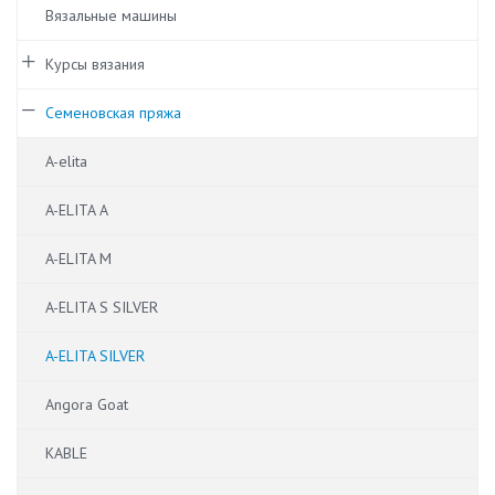
Вязальные машины
Курсы вязания
Семеновская пряжа
A-elita
A-ELITA A
A-ELITA M
A-ELITA S SILVER
A-ELITA SILVER
Angora Goat
KABLE