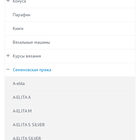
Конуса
Парафин
Книги
Вязальные машины
Курсы вязания
Семеновская пряжа
A-elita
A-ELITA A
A-ELITA M
A-ELITA S SILVER
A-ELITA SILVER